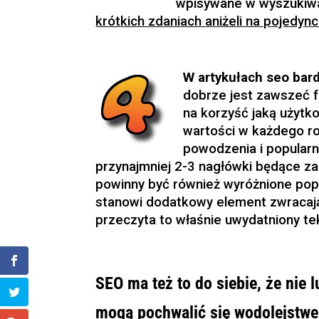
wpisywane w wyszukiw
krótkich zdaniach aniżeli na pojedyn
W artykułach seo bard
dobrze jest zawszeć 
na korzyść jaką użytk
wartości w każdego ro
powodzenia i popularn
przynajmniej 2-3 nagłówki będące za
powinny być również wyróżnione popr
stanowi dodatkowy element zwracaj
przeczyta to właśnie uwydatniony te
SEO ma też to do siebie, że nie l
mogą pochwalić się wodolejstw