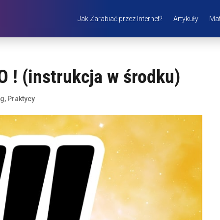
Jak Zarabiać przez Internet?
Artykuły
Mat
O ! (instrukcja w środku)
og
,
Praktycy