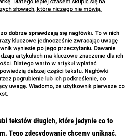
arkę.
Dlatego lepiej czasem skupić się na
czych słowach, które niczego nie mówią.
zo dobrze sprawdzają się nagłówki.
To w nich
frazy kluczowe jednocześnie zwracając uwagę
ownik wyniesie po jego przeczytaniu. Dawanie
dzaju artykułach ma kluczowe znaczenie dla ich
ości. Dlatego warto w artykuł wplatać
powiedzią dalszej części tekstu. Nagłówki
zez pogrubienie lub ich podkreślenie, co
ący uwagę. Wiadomo, że użytkownik pierwsze co
kst.
ubi tekstów długich, które jedynie co to
em. Tego zdecydowanie chcemy uniknąć.