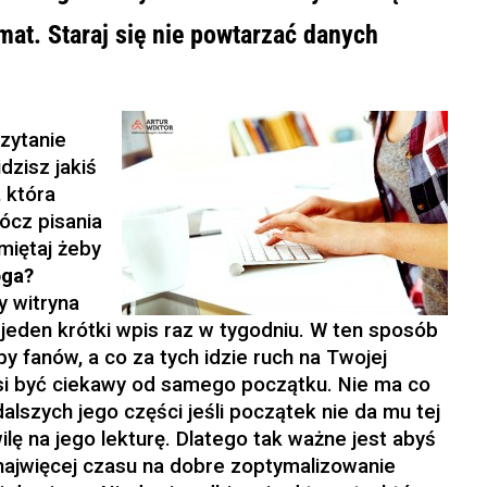
mat. Staraj się nie powtarzać danych
zytanie
idzisz jakiś
 która
ócz pisania
miętaj żeby
oga?
y witryna
 jeden krótki wpis raz w tygodniu. W ten sposób
by fanów, a co za tych idzie ruch na Twojej
usi być ciekawy od samego początku. Nie ma co
 dalszych jego części jeśli początek nie da mu tej
ilę na jego lekturę. Dlatego tak ważne jest abyś
najwięcej czasu na dobre zoptymalizowanie