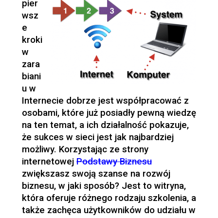
pier
wsz
e
kroki
w
zara
biani
u w
Internecie dobrze jest współpracować z
osobami, które już posiadły pewną wiedzę
na ten temat, a ich działalność pokazuje,
że sukces w sieci jest jak najbardziej
możliwy. Korzystając ze strony
internetowej
Podstawy Biznesu
zwiększasz swoją szanse na rozwój
biznesu, w jaki sposób? Jest to witryna,
która oferuje różnego rodzaju szkolenia, a
także zachęca użytkowników do udziału w