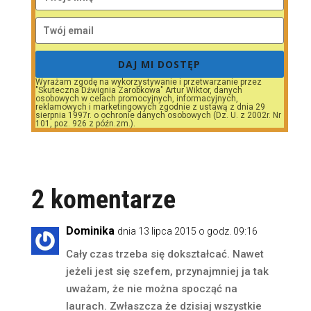
DAJ MI DOSTĘP
Wyrażam zgodę na wykorzystywanie i przetwarzanie przez
"Skuteczna Dźwignia Zarobkowa" Artur Wiktor, danych
osobowych w celach promocyjnych, informacyjnych,
reklamowych i marketingowych zgodnie z ustawą z dnia 29
sierpnia 1997r. o ochronie danych osobowych (Dz. U. z 2002r. Nr
101, poz. 926 z późn.zm.).
2 komentarze
Dominika
dnia 13 lipca 2015 o godz. 09:16
Cały czas trzeba się dokształcać. Nawet
jeżeli jest się szefem, przynajmniej ja tak
uważam, że nie można spocząć na
laurach. Zwłaszcza że dzisiaj wszystkie