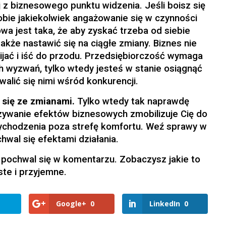
j z biznesowego punktu widzenia. Jeśli boisz się
sobie jakiekolwiek angażowanie się w czynności
a jest taka, że aby zyskać trzeba od siebie
akże nastawić się na ciągłe zmiany. Biznes nie
ijać i iść do przodu. Przedsiębiorczość wymaga
 wyzwań, tylko wtedy jesteś w stanie osiągnąć
walić się nimi wśród konkurencji.
 się ze zmianami.
Tylko wtedy tak naprawdę
zywanie efektów biznesowych zmobilizuje Cię do
ychodzenia poza strefę komfortu. Weź sprawy w
hwal się efektami działania.
i pochwal się w komentarzu. Zobaczysz jakie to
ste i przyjemne.
Google+
0
LinkedIn
0