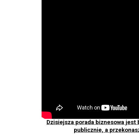
Dzisiejsza porada biznesowa jest 
publicznie, a przekonas