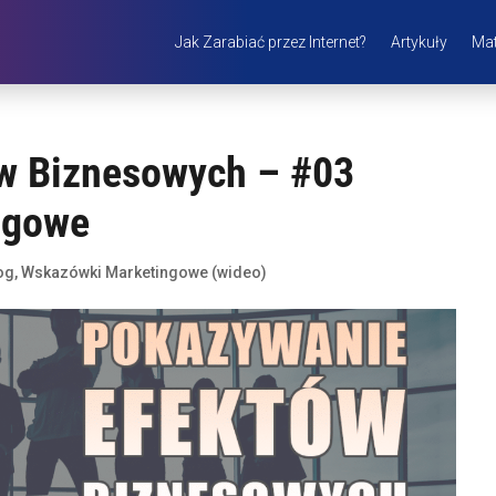
Jak Zarabiać przez Internet?
Artykuły
Mat
w Biznesowych – #03
ngowe
og
,
Wskazówki Marketingowe (wideo)