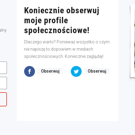
Koniecznie obserwuj
moje profile
społecznościowe!
alny
Dlaczego warto? Ponieważ wszystko o czym
nie napiszę to dopowiem w mediach
społecznościowych. Koniecznie zaglądaj!
Obserwuj
Obserwuj