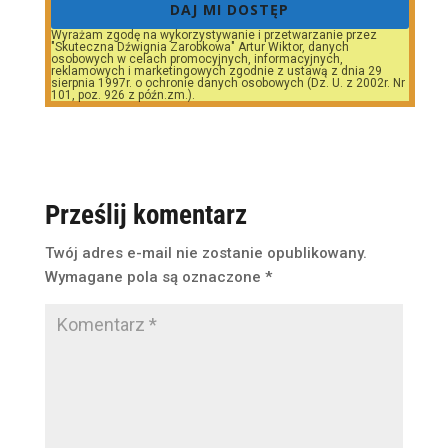
DAJ MI DOSTĘP
Wyrażam zgodę na wykorzystywanie i przetwarzanie przez
"Skuteczna Dźwignia Zarobkowa" Artur Wiktor, danych
osobowych w celach promocyjnych, informacyjnych,
reklamowych i marketingowych zgodnie z ustawą z dnia 29
sierpnia 1997r. o ochronie danych osobowych (Dz. U. z 2002r. Nr
101, poz. 926 z późn.zm.).
Prześlij komentarz
Twój adres e-mail nie zostanie opublikowany.
Wymagane pola są oznaczone
*