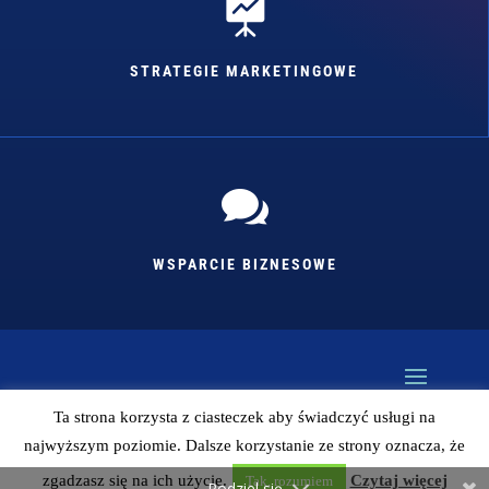

STRATEGIE MARKETINGOWE

WSPARCIE BIZNESOWE
Ta strona korzysta z ciasteczek aby świadczyć usługi na
najwyższym poziomie. Dalsze korzystanie ze strony oznacza, że
Kopiowanie bez zgody autora zabronione (więc
zapytaj jak coś). Design: Mariusz Szafrański
zgadzasz się na ich użycie.
Czytaj więcej
Tak, rozumiem
Podziel się