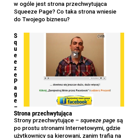
w ogóle jest strona przechwytująca
Squeeze Page? Co taka strona wniesie
do Twojego biznesu?
S
q
u
e
e
z
e
P
a
g
e
–
Strona przechwytująca
Strony przechwytujące –
squeeze page
są
po prostu stronami Internetowymi, gdzie
użytkownicy są kierowani, zanim trafią na