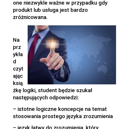
one niezwykle ważne w przypadku gdy
produkt lub usługa jest bardzo
zróżnicowana.
Na
prz
ykła
d
czyt
ając
ksią
żkę logiki, student będzie szukał
następujących odpowiedzi:
– istotne logiczne koncepcje na temat
stosowania prostego języka zrozumienia
– język łatwy do zrozumienia, który