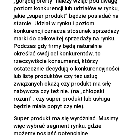
„gorącej oferty” należy wziąć pod uwagę
poziom konkurencji lub udziałów w rynku,
jakie „super produkt” będzie posiadać na
starcie. Udział w rynku i poziom
konkurencji oznacza stosunek sprzedaży
marki do całkowitej sprzedaży na rynku.
Podczas gdy firmy będą naturalnie
określać swój cel konkurentów, to
rzeczywiście konsumenci, którzy
ostatecznie decydują o konkurencyjności
lub listę produktów czy też usług
związanych okażą czy produkt ma siłę
nabywczą czy też nie. (na „chłopski
rozum” : czy super produkt lub usługa
będzie miała popyt czy nie).
Super produkt ma się wyróżniać. Musimy
więc wybrać segment rynku, gdzie
możemy posiąść potencjalne