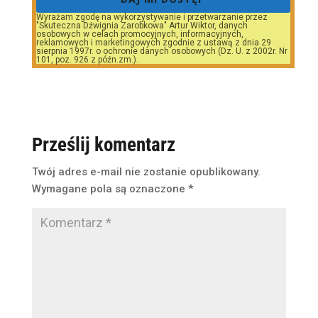
Wyrażam zgodę na wykorzystywanie i przetwarzanie przez
"Skuteczna Dźwignia Zarobkowa" Artur Wiktor, danych
osobowych w celach promocyjnych, informacyjnych,
reklamowych i marketingowych zgodnie z ustawą z dnia 29
sierpnia 1997r. o ochronie danych osobowych (Dz. U. z 2002r. Nr
101, poz. 926 z późn.zm.).
Prześlij komentarz
Twój adres e-mail nie zostanie opublikowany.
Wymagane pola są oznaczone
*