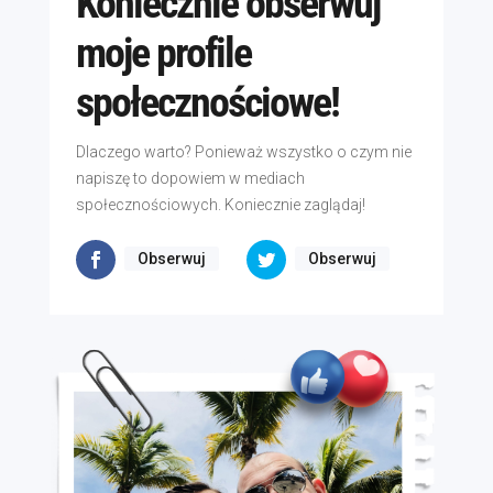
Koniecznie obserwuj
moje profile
społecznościowe!
Dlaczego warto? Ponieważ wszystko o czym nie
napiszę to dopowiem w mediach
społecznościowych. Koniecznie zaglądaj!
Obserwuj
Obserwuj