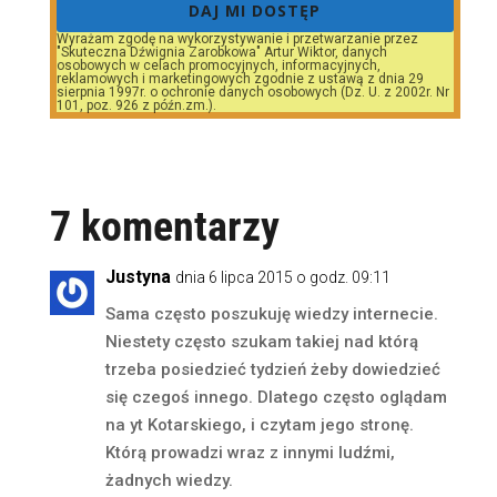
DAJ MI DOSTĘP
Wyrażam zgodę na wykorzystywanie i przetwarzanie przez
"Skuteczna Dźwignia Zarobkowa" Artur Wiktor, danych
osobowych w celach promocyjnych, informacyjnych,
reklamowych i marketingowych zgodnie z ustawą z dnia 29
sierpnia 1997r. o ochronie danych osobowych (Dz. U. z 2002r. Nr
101, poz. 926 z późn.zm.).
7 komentarzy
Justyna
dnia 6 lipca 2015 o godz. 09:11
Sama często poszukuję wiedzy internecie.
Niestety często szukam takiej nad którą
trzeba posiedzieć tydzień żeby dowiedzieć
się czegoś innego. Dlatego często oglądam
na yt Kotarskiego, i czytam jego stronę.
Którą prowadzi wraz z innymi ludźmi,
żadnych wiedzy.