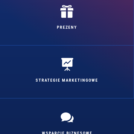

PREZENY

STRATEGIE MARKETINGOWE

WSPARCIE BIZNESOWE