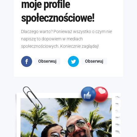
moje profile
społecznościowe!
Dlaczego warto? Ponieważ wszystko o czym nie
napiszę to dopowiem w mediach
społecznościowych. Koniecznie zaglądaj!
Obserwuj
Obserwuj