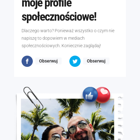
moje profile
społecznościowe!
Dlaczego warto? Ponieważ wszystko o czym nie
napiszę to dopowiem w mediach
społecznościowych. Koniecznie zaglądaj!
Obserwuj
Obserwuj