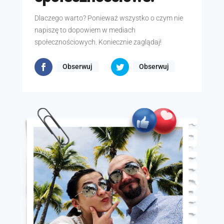
Dlaczego warto? Ponieważ wszystko o czym nie
napiszę to dopowiem w mediach
społecznościowych. Koniecznie zaglądaj!
Obserwuj
Obserwuj