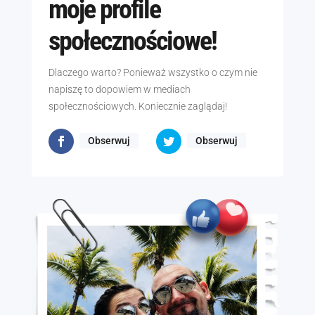
moje profile
społecznościowe!
Dlaczego warto? Ponieważ wszystko o czym nie
napiszę to dopowiem w mediach
społecznościowych. Koniecznie zaglądaj!
Obserwuj
Obserwuj