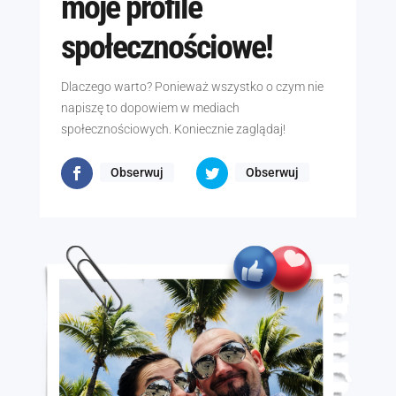
moje profile
społecznościowe!
Dlaczego warto? Ponieważ wszystko o czym nie
napiszę to dopowiem w mediach
społecznościowych. Koniecznie zaglądaj!
Obserwuj
Obserwuj