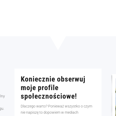
Koniecznie obserwuj
moje profile
społecznościowe!
alny
Dlaczego warto? Ponieważ wszystko o czym
gu.
nie napiszę to dopowiem w mediach