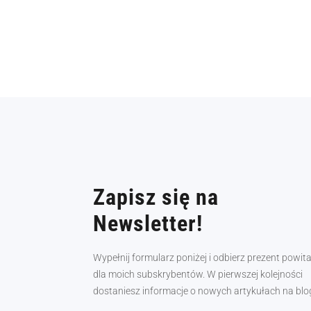
Zapisz się na
Newsletter!
Wypełnij formularz poniżej i odbierz prezent powit
dla moich subskrybentów. W pierwszej kolejności
dostaniesz informacje o nowych artykułach na blo