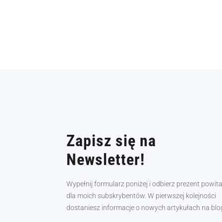
Zapisz się na
Newsletter!
Wypełnij formularz poniżej i odbierz prezent powit
dla moich subskrybentów. W pierwszej kolejności
dostaniesz informacje o nowych artykułach na blo