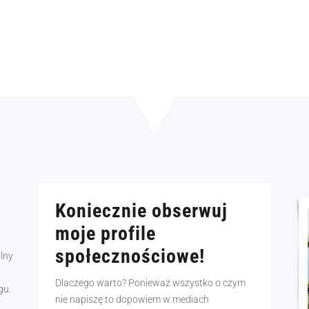
Koniecznie obserwuj
moje profile
społecznościowe!
alny
Dlaczego warto? Ponieważ wszystko o czym
gu.
nie napiszę to dopowiem w mediach