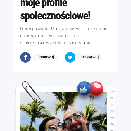
moje profile
społecznościowe!
Dlaczego warto? Ponieważ wszystko o czym nie
napiszę to dopowiem w mediach
społecznościowych. Koniecznie zaglądaj!
Obserwuj
Obserwuj