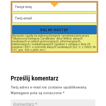
DAJ MI DOSTĘP
Wyrażam zgodę na wykorzystywanie i przetwarzanie przez
"Skuteczna Dźwignia Zarobkowa" Artur Wiktor, danych
osobowych w celach promocyjnych, informacyjnych,
reklamowych i marketingowych zgodnie z ustawą z dnia 29
sierpnia 1997r. o ochronie danych osobowych (Dz. U. z 2002r. Nr
101, poz. 926 z późn.zm.).
Prześlij komentarz
Twój adres e-mail nie zostanie opublikowany.
Wymagane pola są oznaczone
*