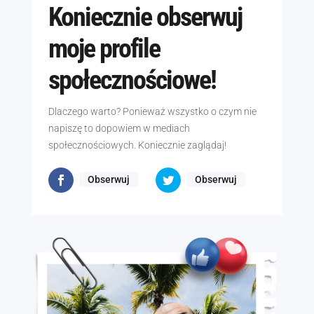
Koniecznie obserwuj
moje profile
społecznościowe!
Dlaczego warto? Ponieważ wszystko o czym nie
napiszę to dopowiem w mediach
społecznościowych. Koniecznie zaglądaj!
Obserwuj
Obserwuj