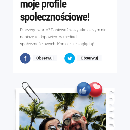
moje profile
społecznościowe!
Dlaczego warto? Ponieważ wszystko o czym nie
napiszę to dopowiem w mediach
społecznościowych. Koniecznie zaglądaj!
Obserwuj
Obserwuj