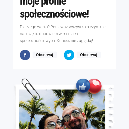
moje profile
społecznościowe!
Dlaczego warto? Ponieważ wszystko o czym nie
napiszę to dopowiem w mediach
społecznościowych. Koniecznie zaglądaj!
Obserwuj
Obserwuj