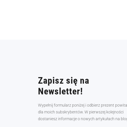
Zapisz się na
Newsletter!
Wypełnij formularz poniżej i odbierz prezent powit
dla moich subskrybentów. W pierwszej kolejności
dostaniesz informacje o nowych artykułach na blo