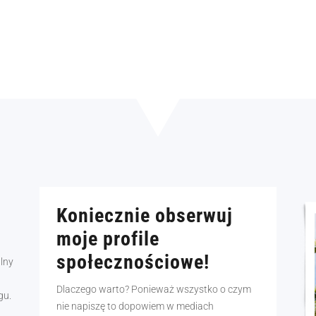
Koniecznie obserwuj
moje profile
społecznościowe!
alny
Dlaczego warto? Ponieważ wszystko o czym
gu.
nie napiszę to dopowiem w mediach