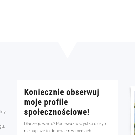
Koniecznie obserwuj
moje profile
społecznościowe!
alny
Dlaczego warto? Ponieważ wszystko o czym
gu.
nie napiszę to dopowiem w mediach