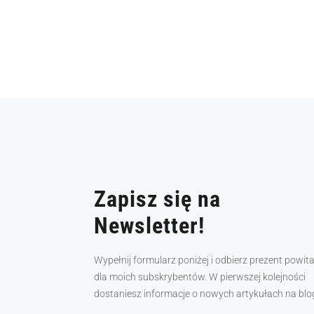
Zapisz się na
Newsletter!
Wypełnij formularz poniżej i odbierz prezent powit
dla moich subskrybentów. W pierwszej kolejności
dostaniesz informacje o nowych artykułach na blo