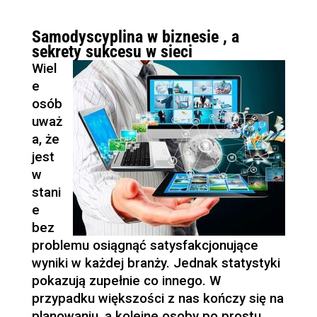
Samodyscyplina w biznesie , a
sekrety sukcesu w sieci
Wiel
e
osób
uważ
a, że
jest
w
stani
e
bez
problemu osiągnąć satysfakcjonujące
wyniki w każdej branży. Jednak statystyki
pokazują zupełnie co innego. W
przypadku większości z nas kończy się na
planowaniu, a kolejne osoby po prostu