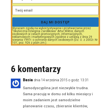
DAJ MI DOSTĘP
Wyrażam zgodę na wykorzystywanie i przetwarzanie przez
"Skuteczna Dźwignia Zarobkowa" Artur Wiktor, danych
osobowych w celach promocyjnych, informacyjnych,
reklamowych i marketingowych zgodnie z ustawą z dnia 29
sierpnia 1997r. o ochronie danych osobowych (Dz. U. z 2002r. Nr
101, poz. 926 z późn.zm.).
6 komentarzy
Basia
dnia 14 września 2015 o godz. 13:31
Samodyscyplina jest niezwykle trudna.
Sama pracuję w domu od kilku miesięcy i
moim zadaniem jest samodzielne
planowanie czasu, zbieranie klientów,