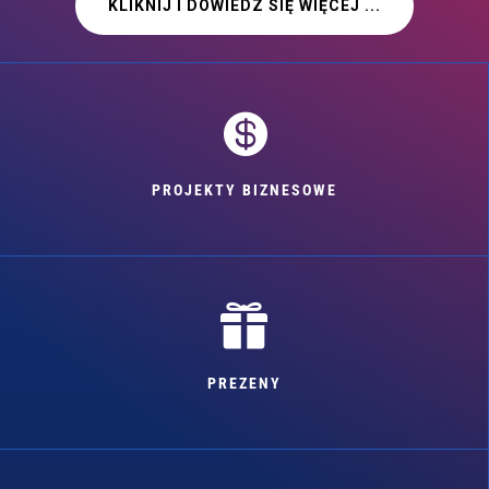
KLIKNIJ I DOWIEDZ SIĘ WIĘCEJ ...

PROJEKTY BIZNESOWE

PREZENY