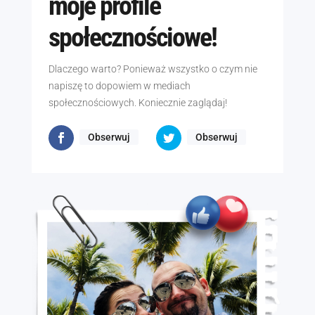
moje profile
społecznościowe!
Dlaczego warto? Ponieważ wszystko o czym nie
napiszę to dopowiem w mediach
społecznościowych. Koniecznie zaglądaj!
Obserwuj
Obserwuj