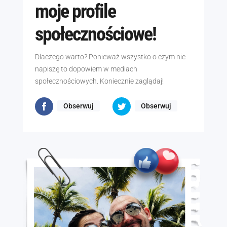
moje profile
społecznościowe!
Dlaczego warto? Ponieważ wszystko o czym nie
napiszę to dopowiem w mediach
społecznościowych. Koniecznie zaglądaj!
Obserwuj
Obserwuj