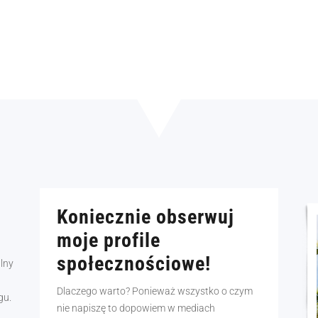
Koniecznie obserwuj
moje profile
społecznościowe!
alny
Dlaczego warto? Ponieważ wszystko o czym
gu.
nie napiszę to dopowiem w mediach