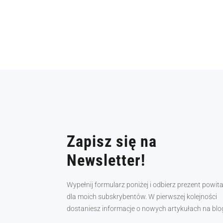
Zapisz się na
Newsletter!
Wypełnij formularz poniżej i odbierz prezent powit
dla moich subskrybentów. W pierwszej kolejności
dostaniesz informacje o nowych artykułach na blo