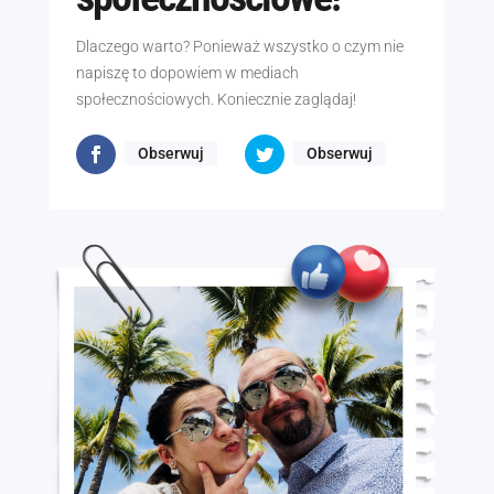
Dlaczego warto? Ponieważ wszystko o czym nie
napiszę to dopowiem w mediach
społecznościowych. Koniecznie zaglądaj!
Obserwuj
Obserwuj