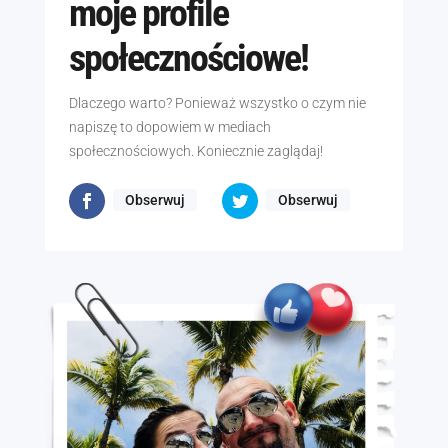
moje profile
społecznościowe!
Dlaczego warto? Ponieważ wszystko o czym nie
napiszę to dopowiem w mediach
społecznościowych. Koniecznie zaglądaj!
Obserwuj
Obserwuj