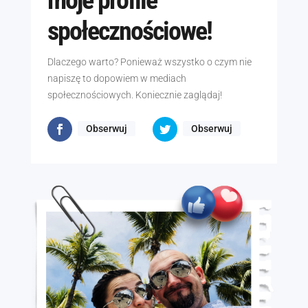
społecznościowe!
Dlaczego warto? Ponieważ wszystko o czym nie
napiszę to dopowiem w mediach
społecznościowych. Koniecznie zaglądaj!
Obserwuj
Obserwuj