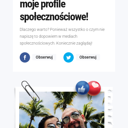
moje profile
społecznościowe!
Dlaczego warto? Ponieważ wszystko o czym nie
napiszę to dopowiem w mediach
społecznościowych. Koniecznie zaglądaj!
Obserwuj
Obserwuj