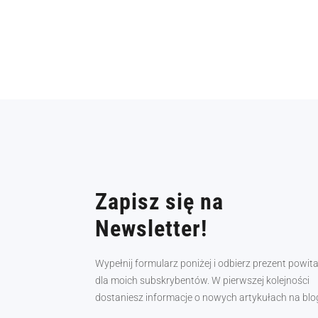
Zapisz się na
Newsletter!
Wypełnij formularz poniżej i odbierz prezent powit
dla moich subskrybentów. W pierwszej kolejności
dostaniesz informacje o nowych artykułach na blo