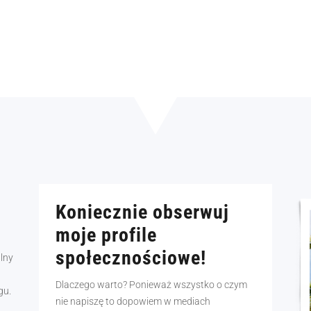
Koniecznie obserwuj
moje profile
społecznościowe!
alny
Dlaczego warto? Ponieważ wszystko o czym
gu.
nie napiszę to dopowiem w mediach