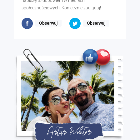
napiszę to dopowiem w mediach
społecznościowych. Koniecznie zaglądaj!
Obserwuj
Obserwuj