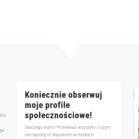
Koniecznie obserwuj
moje profile
społecznościowe!
alny
Dlaczego warto? Ponieważ wszystko o czym
gu.
nie napiszę to dopowiem w mediach