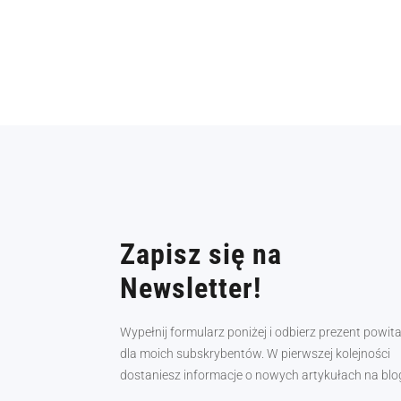
Zapisz się na
Newsletter!
Wypełnij formularz poniżej i odbierz prezent powit
dla moich subskrybentów. W pierwszej kolejności
dostaniesz informacje o nowych artykułach na blo