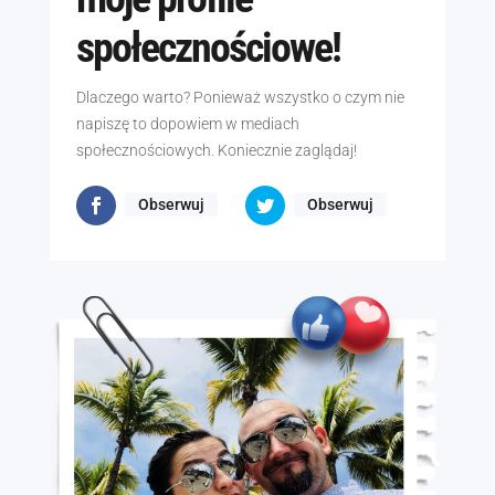
społecznościowe!
Dlaczego warto? Ponieważ wszystko o czym nie
napiszę to dopowiem w mediach
społecznościowych. Koniecznie zaglądaj!
Obserwuj
Obserwuj