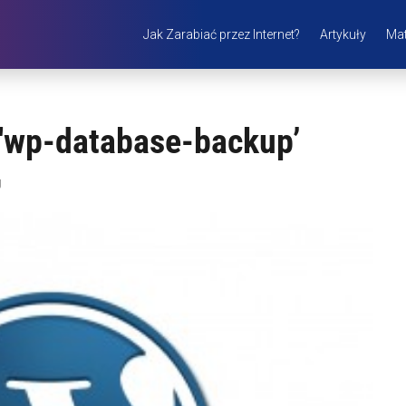
Jak Zarabiać przez Internet?
Artykuły
Mat
 'wp-database-backup’
g