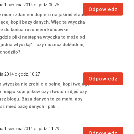
ia 1 sierpnia 2014 o godz. 00:25
Odpowiedz
e moim zdaniem dopiero na jakimś etapie
ęcej kopii bazy danych. Więc ta wtyczka
 Nie do końca rozumiem końcówke
gdzie pliki następna wtyczka to może od
ć jedna wtyczką”… czy możesz dokładniej
 chodziło?
nia 2014 o godz. 10:27
Odpowiedz
a wtyczka nie zrobi cie pełnej kopi twojego
e mając kopi plików czyli twoich zdjęć czy
asz blogu. Baza danych to za mało, aby
z mieć bazę danych i pliki .
ia 1 sierpnia 2014 o godz. 11:29
Odpowiedz