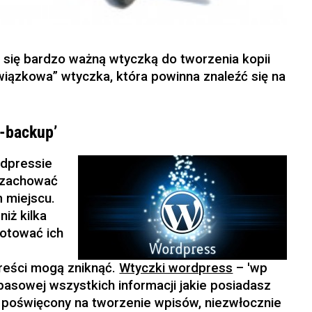
 się bardzo ważną wtyczką do tworzenia kopii
iązkowa” wtyczka, która powinna znaleźć się na
-backup’
rdpressie
 zachować
m miejscu.
iż kilka
otować ich
reści mogą zniknąć.
Wtyczki wordpress
– 'wp
pasowej wszystkich informacji jakie posiadasz
, poświęcony na tworzenie wpisów, niezwłocznie