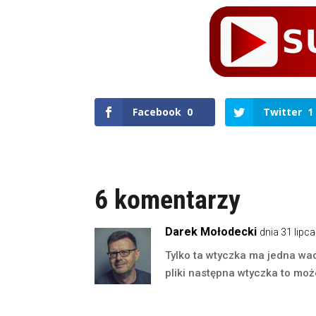
Facebook
0
Twitter
1
6 komentarzy
Darek Mołodecki
dnia 31 lipc
Tylko ta wtyczka ma jedna wad
pliki następna wtyczka to moż