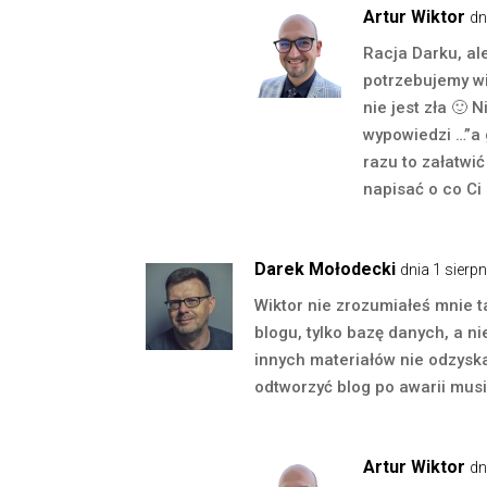
Artur Wiktor
dn
Racja Darku, al
potrzebujemy wi
nie jest zła 🙂
wypowiedzi …”a 
razu to załatwi
napisać o co Ci
Darek Mołodecki
dnia 1 sierp
Wiktor nie zrozumiałeś mnie t
blogu, tylko bazę danych, a ni
innych materiałów nie odzysk
odtworzyć blog po awarii musis
Artur Wiktor
dn