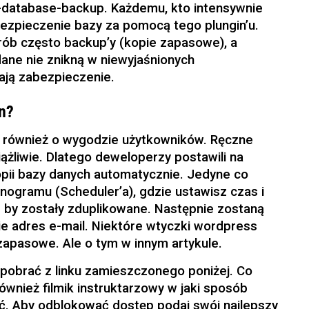
-database-backup. Każdemu, kto intensywnie
abezpieczenie bazy za pomocą tego plungin’u.
rób często backup’y (kopie zapasowe), a
ane nie znikną w niewyjaśnionych
ają zabezpieczenie.
an?
 również o wygodzie użytkowników. Ręczne
ążliwie. Dlatego deweloperzy postawili na
opii bazy danych automatycznie. Jedyne co
nogramu (Scheduler’a), gdzie ustawisz czas i
 by zostały zduplikowane. Następnie zostaną
e adres e-mail. Niektóre wtyczki wordpress
apasowe. Ale o tym w innym artykule.
obrać z linku zamieszczonego poniżej. Co
również filmik instruktarzowy w jaki sposób
ić. Aby odblokować dostęp podaj swój najlepszy