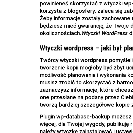
powinieneś skorzystać z wtyczki wp
korzysta z blogosfery, zaleca się z
Żeby informacje zostały zachowane 
będziesz mieć gwarancję, że Twoje d
okolicznościach.
Wtyczki WordPress
d
Wtyczki wordpress – jaki był pl
Twórcy
wtyczki wordpress
pomyśleli
tworzenie kopii mogłoby być zbyt uci
możliwość planowania i wykonania k
musisz zrobić to skorzystać z harmo
zaznaczysz informacje, które chcesz
one przesłane na podany przez Ciebi
tworzą bardziej szczegółowe kopie z
Plugin wp-database-backup możesz p
więcej, dla Twojej wygody, publikuję 
należy wtyczkę zainstalować i ustaw