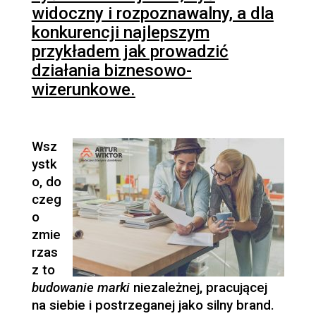
widoczny i rozpoznawalny, a dla
konkurencji najlepszym
przykładem jak prowadzić
działania biznesowo-
wizerunkowe.
Wsz
ystk
o, do
czeg
o
zmie
rzas
z to
budowanie marki
niezależnej, pracującej
na siebie i postrzeganej jako silny brand.