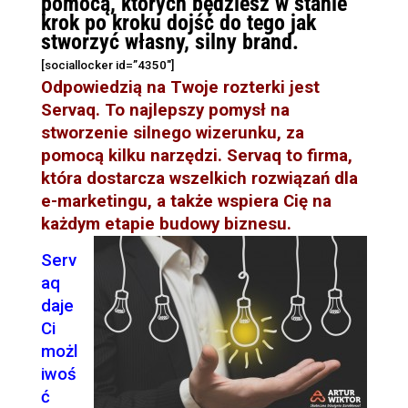
pomocą, których będziesz w stanie
krok po kroku dojść do tego jak
stworzyć własny, silny brand.
[sociallocker id=”4350″]
Odpowiedzią na Twoje rozterki jest
Servaq. To najlepszy pomysł na
stworzenie silnego wizerunku, za
pomocą kilku narzędzi. Servaq to firma,
która dostarcza wszelkich rozwiązań dla
e-marketingu, a także wspiera Cię na
każdym etapie budowy biznesu.
Serv
aq
daje
Ci
możl
iwoś
ć