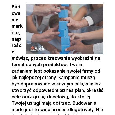
Bud
owa
nie
mark
i to,
najp
rości
ej
mówiąc, proces kreowania wyobraźni na
temat danych produktów.
Twoim
zadaniem jest pokazanie swojej firmy od
jak najlepszej strony. Kampanie muszą
być dopracowane w każdym calu, musisz
stworzyć odpowiedni biznes plan, określić
cele oraz grupę docelową, do której
Twojej usługi mają dotrzeć. Budowanie
marki jest to więc proces długotrwały. Nie