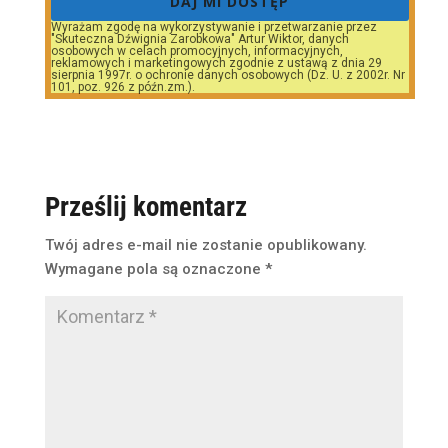
DAJ MI DOSTĘP
Wyrażam zgodę na wykorzystywanie i przetwarzanie przez
"Skuteczna Dźwignia Zarobkowa" Artur Wiktor, danych
osobowych w celach promocyjnych, informacyjnych,
reklamowych i marketingowych zgodnie z ustawą z dnia 29
sierpnia 1997r. o ochronie danych osobowych (Dz. U. z 2002r. Nr
101, poz. 926 z późn.zm.).
Prześlij komentarz
Twój adres e-mail nie zostanie opublikowany.
Wymagane pola są oznaczone
*