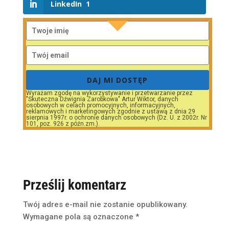
LinkedIn
1
DAJ MI DOSTĘP
Wyrażam zgodę na wykorzystywanie i przetwarzanie przez
"Skuteczna Dźwignia Zarobkowa" Artur Wiktor, danych
osobowych w celach promocyjnych, informacyjnych,
reklamowych i marketingowych zgodnie z ustawą z dnia 29
sierpnia 1997r. o ochronie danych osobowych (Dz. U. z 2002r. Nr
101, poz. 926 z późn.zm.).
Prześlij komentarz
Twój adres e-mail nie zostanie opublikowany.
Wymagane pola są oznaczone
*