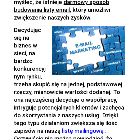
myśleć, że istnieje
darmowy sposob
budowania listy email
, który umożliwi
zwiększenie naszych zysków.
Decydując
się na
biznes w
sieci, na
bardzo
konkurencyj
nym rynku,
trzeba skupić się na jednej, podstawowej
rzeczy, mianowicie wartości dodanej. To
ona najczęściej decyduje o współpracy,
intryguje potencjalnych klientów i zachęca
do skorzystania z naszych usług. Dzięki
tego typu działaniom zwiększa się ilość
zapisów na naszą
listę mailingową
.
Oczywiście nie można powiedzieć, że