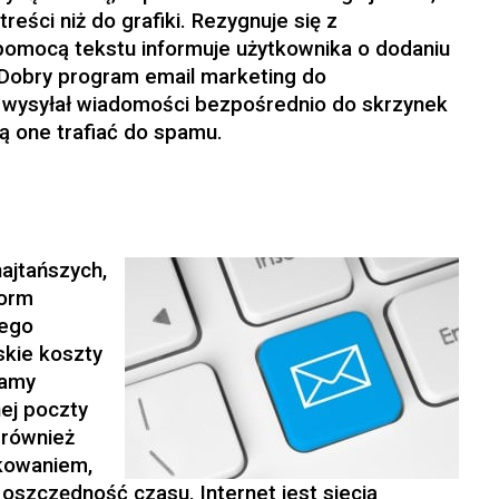
reści niż do grafiki. Rezygnuje się z
pomocą tekstu informuje użytkownika o dodaniu
 Dobry program email marketing do
e wysyłał wiadomości bezpośrednio do skrzynek
ą one trafiać do spamu.
najtańszych,
form
Jego
skie koszty
lamy
ej poczty
 również
ukowaniem,
e oszczędność czasu. Internet jest siecią