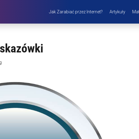
Jak Zarabiać przez Internet?
Artykuły
Mat
wskazówki
g