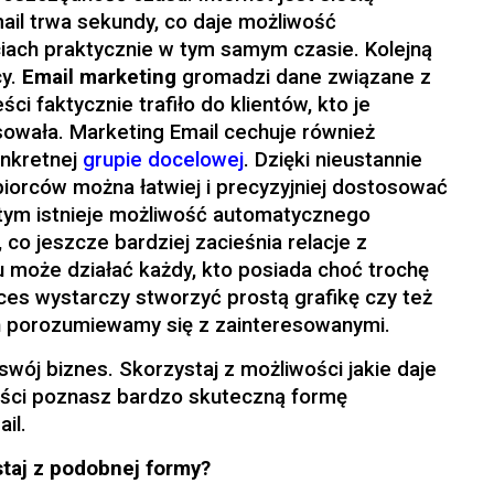
ail trwa sekundy, co daje możliwość
iach praktycznie w tym samym czasie. Kolejną
cy.
Email marketing
gromadzi dane związane z
ści faktycznie trafiło do klientów, kto je
owała. Marketing Email cechuje również
onkretnej
grupie docelowej
. Dzięki nieustannie
iorców można łatwiej i precyzyjniej dostosować
tym istnieje możliwość automatycznego
 co jeszcze bardziej zacieśnia relacje z
 może działać każdy, kto posiada choć trochę
kces wystarczy stworzyć prostą grafikę czy też
h porozumiewamy się z zainteresowanymi.
o swój biznes. Skorzystaj z możliwości jakie daje
ości poznasz bardzo skuteczną formę
ail.
staj z podobnej formy?