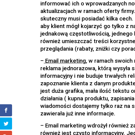
informować ich o wprowadzanych no
aktualizacjach w ramach oferty firmy
skuteczny musi posiadać kilka cech.
aby klient mógł kojarzyć go tylko z n
jednakową częstotliwością, jednego
również umieszczać treści korzystne d
przeglądania (rabaty, zniżki czy porad
–
Email marketing
, w ramach swoich 
reklama jednorazowa, którą wysyła s
informacyjny i nie buduje trwałych re
zapoznanie klienta z danym produkte
jest duża grafika, mała ilość tekstu o
działania
( kupna produktu, zapisania 
wiadomości dostajemy tylko raz na s
zawierała już inne informacje.
– Email marketing wdrożył również 
również jest czysto informacyjny. Je