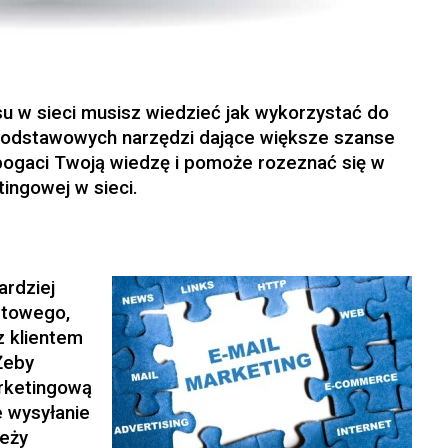
u w sieci musisz wiedzieć jak wykorzystać do
z podstawowych narzędzi dające większe szanse
bogaci Twoją wiedzę i pomoże rozeznać się w
tingowej w sieci.
ardziej
etowego,
z klientem
Żeby
rketingową
e wysyłanie
leży