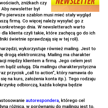
wościach, zniżkach czy
. Aby newsletter był
 Po pierwsze szablon musi mieć stały wygląd
aszą firmą. Co więcej należy wysyłać go z
 konkretnego dnia. W newsletterach warto
la klienta czyli takie, które zachęcą go do ich
niki świetnie sprawdzają się w tej roli).
narzędzi, wykorzystuje również mailing. Jest to
ię drogą elektroniczną. Mailing ma charakter
lacji między klientem a firmą. Jego celem jest
m bądź usługą. Dla mailingu charakterystyczna
raz przycisk „call to action”, który namawia do
się na kurs, założenia konta itp.). Tego rodzaju
krzynkę odbiorczą, każda kolejna będzie
zastosowanie
autorespondera
, którego cel
dyną różnicą, w porównaniu do mailingu jest to,