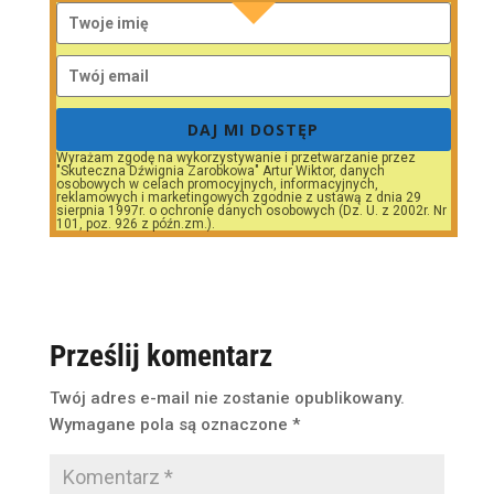
DAJ MI DOSTĘP
Wyrażam zgodę na wykorzystywanie i przetwarzanie przez
"Skuteczna Dźwignia Zarobkowa" Artur Wiktor, danych
osobowych w celach promocyjnych, informacyjnych,
reklamowych i marketingowych zgodnie z ustawą z dnia 29
sierpnia 1997r. o ochronie danych osobowych (Dz. U. z 2002r. Nr
101, poz. 926 z późn.zm.).
Prześlij komentarz
Twój adres e-mail nie zostanie opublikowany.
Wymagane pola są oznaczone
*