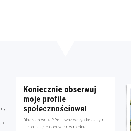
Koniecznie obserwuj
moje profile
społecznościowe!
alny
Dlaczego warto? Ponieważ wszystko o czym
gu.
nie napiszę to dopowiem w mediach