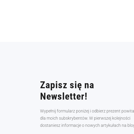
Zapisz się na
Newsletter!
Wypełnij formularz poniżej i odbierz prezent powit
dla moich subskrybentów. W pierwszej kolejności
dostaniesz informacje o nowych artykułach na blo