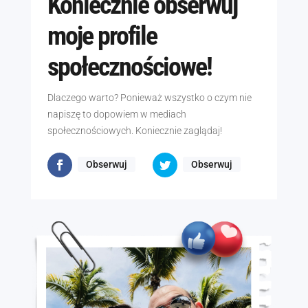
Koniecznie obserwuj
moje profile
społecznościowe!
Dlaczego warto? Ponieważ wszystko o czym nie
napiszę to dopowiem w mediach
społecznościowych. Koniecznie zaglądaj!
Obserwuj
Obserwuj