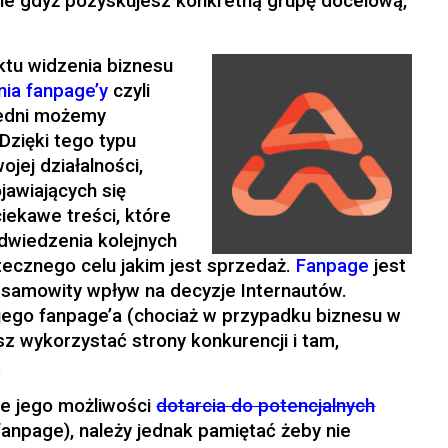
ne gdyż pozyskujesz konkretną grupę docelową,
ktu widzenia biznesu
nia fanpage’y
czyli
redni możemy
Dzięki tego typu
jej działalności,
awiających się
iekawe treści, które
dwiedzenia kolejnych
tecznego celu jakim jest sprzedaż.
Fanpage
jest
esamowity wpływ na decyzje Internautów.
jego fanpage’a (chociaż w przypadku biznesu w
z wykorzystać strony konkurencji i tam,
.
ie jego możliwości
dotarcia do potencjalnych
 fanpage), należy jednak pamiętać żeby nie