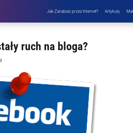
Jak Zarabiać przez Internet?
Artykuły
Mat
tały ruch na bloga?
g