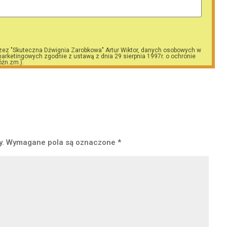
zez "Skuteczna Dźwignia Zarobkowa" Artur Wiktor, danych osobowych w
arketingowych zgodnie z ustawą z dnia 29 sierpnia 1997r. o ochronie
óźn.zm.).
y.
Wymagane pola są oznaczone
*