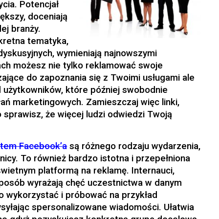
cia. Potencjał
ększy, doceniają
ej branży.
nkretna tematyka,
dyskusyjnych, wymieniają najnowszymi
pach możesz nie tylko reklamować swoje
ające do zapoznania się z Twoimi usługami ale
d użytkowników, które później swobodnie
ań marketingowych. Zamieszczaj więc linki,
 sprawisz, że więcej ludzi odwiedzi Twoją
tem Facebook’a
są różnego rodzaju wydarzenia,
nicy. To również bardzo istotna i przepełniona
ietnym platformą na reklamę. Internauci,
 sposób wyrażają chęć uczestnictwa w danym
o wykorzystać i próbować na przykład
ysyłając spersonalizowane wiadomości. Ułatwia