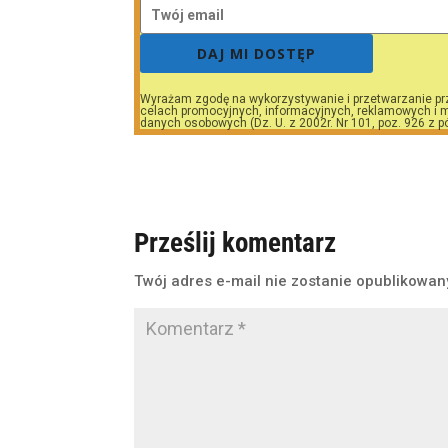
DAJ MI DOSTĘP
Wyrażam zgodę na wykorzystywanie i przetwarzanie pr
celach promocyjnych, informacyjnych, reklamowych i m
danych osobowych (Dz. U. z 2002r. Nr 101, poz. 926 z p
Prześlij komentarz
Twój adres e-mail nie zostanie opublikowan