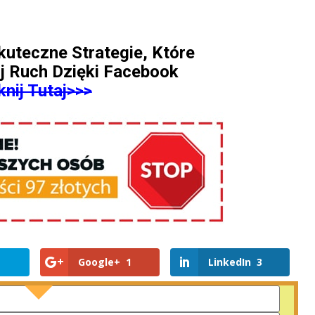
kuteczne Strategie, Które
j Ruch Dzięki Facebook
knij Tutaj>>>
Google+
1
LinkedIn
3