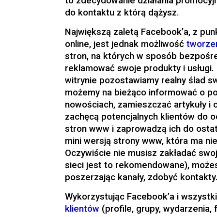
to zdecydowanie działania promocyj
do kontaktu z którą dążysz.
Największą zaletą Facebook’a, z pun
online, jest jednak możliwość
tworze
stron, na których w sposób bezpoś
reklamować swoje produkty i usługi. 
witrynie pozostawiamy realny ślad swo
możemy na bieżąco informować o poj
nowościach, zamieszczać artykuły i c
zachęcą potencjalnych klientów do o
stron www i zaprowadzą ich do osta
mini wersją strony www, która ma ni
Oczywiście nie musisz zakładać swo
sieci jest to rekomendowane), możes
poszerzając kanały, zdobyć kontakty
Wykorzystując Facebook’a i wszystk
klientów
(profile, grupy, wydarzenia,