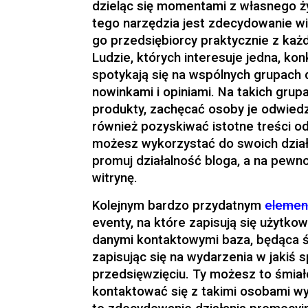
dzieląc się momentami z własnego ży
tego narzędzia jest zdecydowanie wi
go przedsiębiorcy praktycznie z każd
Ludzie, których interesuje jedna, ko
spotykają się na wspólnych grupach 
nowinkami i opiniami. Na takich gru
produkty, zachęcać osoby je odwiedz
również pozyskiwać istotne treści o
możesz wykorzystać do swoich dział
promuj działalność bloga, a na pewno
witrynę.
Kolejnym bardzo przydatnym
elemen
eventy, na które zapisują się użytkow
danymi kontaktowymi baza, będąca św
zapisując się na wydarzenia w jakiś
przedsięwzięciu. Ty możesz to śmiał
kontaktować się z takimi osobami w