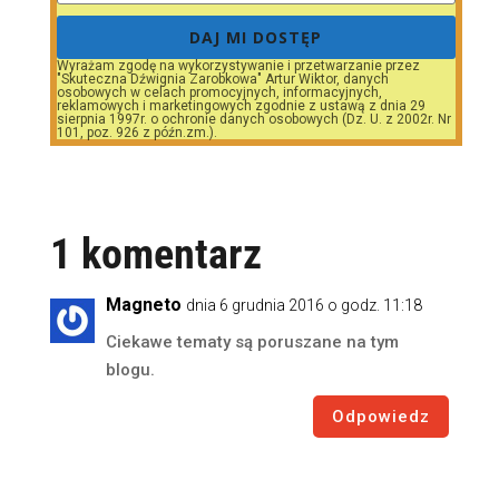
DAJ MI DOSTĘP
Wyrażam zgodę na wykorzystywanie i przetwarzanie przez
"Skuteczna Dźwignia Zarobkowa" Artur Wiktor, danych
osobowych w celach promocyjnych, informacyjnych,
reklamowych i marketingowych zgodnie z ustawą z dnia 29
sierpnia 1997r. o ochronie danych osobowych (Dz. U. z 2002r. Nr
101, poz. 926 z późn.zm.).
1 komentarz
Magneto
dnia 6 grudnia 2016 o godz. 11:18
Ciekawe tematy są poruszane na tym
blogu.
Odpowiedz