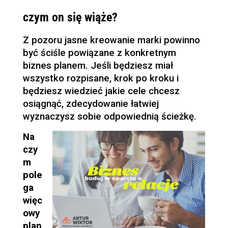
czym on się wiąże?
Z pozoru jasne kreowanie marki powinno
być ściśle powiązane z konkretnym
biznes planem. Jeśli będziesz miał
wszystko rozpisane, krok po kroku i
będziesz wiedzieć jakie cele chcesz
osiągnąć, zdecydowanie łatwiej
wyznaczysz sobie odpowiednią ścieżkę.
Na
czy
m
pole
ga
więc
owy
plan