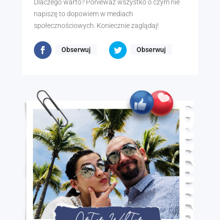
Dlaczego warto? Ponieważ wszystko o czym nie
napiszę to dopowiem w mediach
społecznościowych. Koniecznie zaglądaj!
Obserwuj
Obserwuj