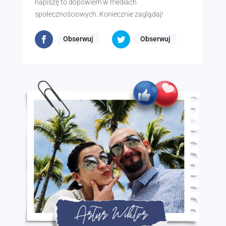
napiszę to dopowiem w mediach
społecznościowych. Koniecznie zaglądaj!
Obserwuj
Obserwuj